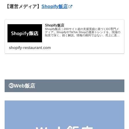
【運営メディア】
Shopify飯店
Shopify飯店
Shopify飯店｜200サイト超の支援実績に基づくEC専門メ
ディア。ShopifyやTikTok Shopの最新トレンドを、現場の
知見で深く、鋭く解説。情報の羅列ではない、売上に直結
する実戦的なWEBマーケティングの裏側を公開中。
shopify-restaurant.com
③Web飯店