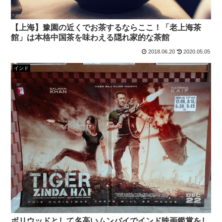
【上海】豫園の近くでお茶するならここ！「老上海茶
館」は本格中国茶を味わえる隠れ家的な茶館
2018.06.20
2020.05.05
インド
ボリウッドとして名高いムンバイでインド映画鑑賞をし